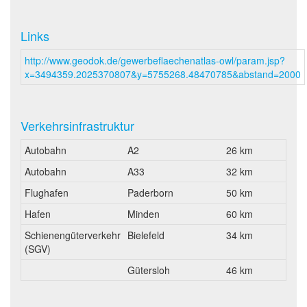
Links
http://www.geodok.de/gewerbeflaechenatlas-owl/param.jsp?
x=3494359.2025370807&y=5755268.48470785&abstand=2000
Verkehrsinfrastruktur
Autobahn
A2
26 km
Autobahn
A33
32 km
Flughafen
Paderborn
50 km
Hafen
Minden
60 km
Schienengüterverkehr
Bielefeld
34 km
(SGV)
Gütersloh
46 km