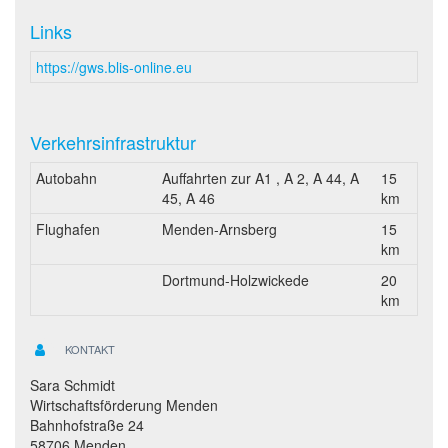
Links
https://gws.blis-online.eu
Verkehrsinfrastruktur
Autobahn
Auffahrten zur A1 , A 2, A 44, A
15
45, A 46
km
Flughafen
Menden-Arnsberg
15
km
Dortmund-Holzwickede
20
km
KONTAKT
Sara Schmidt
Wirtschaftsförderung Menden
Bahnhofstraße 24
58706 Menden