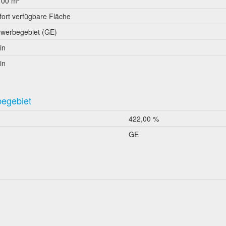
100 m²
fort verfügbare Fläche
werbegebiet (GE)
in
in
begebiet
422,00 %
GE