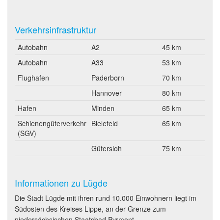
Verkehrsinfrastruktur
Autobahn
A2
45 km
Autobahn
A33
53 km
Flughafen
Paderborn
70 km
Hannover
80 km
Hafen
Minden
65 km
Schienengüterverkehr
Bielefeld
65 km
(SGV)
Gütersloh
75 km
Informationen zu Lügde
Die Stadt Lügde mit ihren rund 10.000 Einwohnern liegt im
Südosten des Kreises Lippe, an der Grenze zum
niedersächsischen Staatsbad Pyrmont.