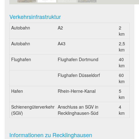
Verkehrsinfrastruktur
Autobahn
A2
2
km
Autobahn
A43
2,5
km
Flughafen
Flughafen Dortmund
40
km
Flughafen Düsseldorf
60
km
Hafen
Rhein-Herne-Kanal
5
km
Schienengüterverkehr
Anschluss an SGV in
4
(SGV)
Recklinghausen-Süd
km
Informationen zu Recklinghausen